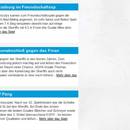
kraiburg im Freundschaftssp
Grizzlys kamen zum Freundschaftsspiel gegen die
Bad Aibling angereist. Im sehr fairen und flotten Spiel
n 7:4 Sieg einspielen obwohl man auf einige
 die Sheriffs mit 4:1 in Front ehe Goalie Mike dem
 das Spiel
isonabschluß gegen das Finan
egner der Sheriffs in den letzten Jahren. Zum
esetzung jedoch mächtig auf und ließen den Finanzlern
t den Hauch einer Chance. SGFA-Goalie Thomas
 aber den Kantersieg der Sheriffs auch nicht
raden verhinderte er eine noch höhere...
Mehr über das
V Pang
keyspiel. Nach nur 15. Spielminuten war die Scheibe
d 3x bei den Sheriffs. Am Ende des ersten
ienen die beiden Goalies Bletcher und Schreyer sowie
e das 2. Drittel überraschend 0:0!!!!! - Im letzten
rer Qualitäten und ließen...
Mehr über das Spiel