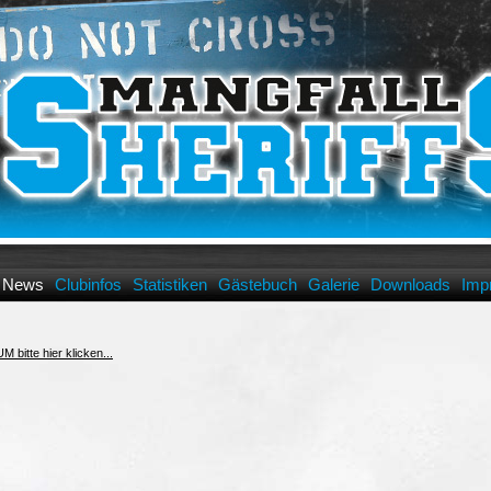
News
Clubinfos
Statistiken
Gästebuch
Galerie
Downloads
Imp
te hier klicken...