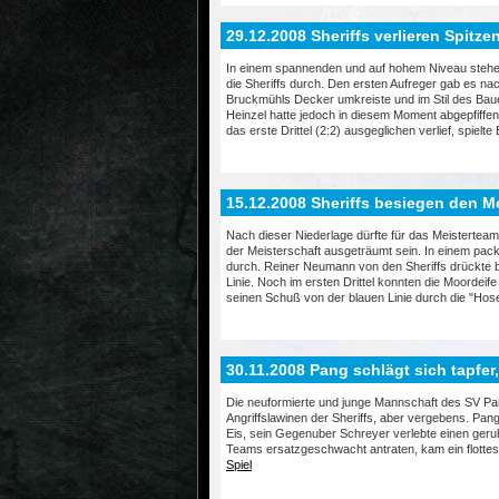
29.12.2008 Sheriffs verlieren Spitz
In einem spannenden und auf hohem Niveau stehen
die Sheriffs durch. Den ersten Aufreger gab es n
Bruckmühls Decker umkreiste und im Stil des Bauer
Heinzel hatte jedoch in diesem Moment abgepfiffe
das erste Drittel (2:2) ausgeglichen verlief, spielte
15.12.2008 Sheriffs besiegen den Me
Nach dieser Niederlage dürfte für das Meisterteam 
der Meisterschaft ausgeträumt sein. In einem pack
durch. Reiner Neumann von den Sheriffs drückte ber
Linie. Noch im ersten Drittel konnten die Moordei
seinen Schuß von der blauen Linie durch die "Hos
30.11.2008 Pang schlägt sich tapfer,
Die neuformierte und junge Mannschaft des SV Pan
Angriffslawinen der Sheriffs, aber vergebens. Pan
Eis, sein Gegenuber Schreyer verlebte einen ger
Teams ersatzgeschwacht antraten, kam ein flottes 
Spiel