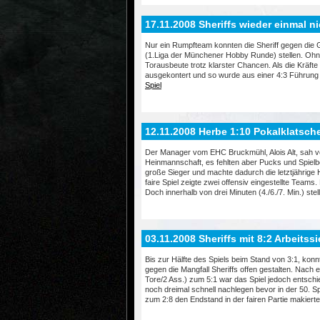
17.11.2008 Sheriffs wieder einmal n
Nur ein Rumpfteam konnten die Sheriff gegen die
(1.Liga der Münchener Hobby Runde) stellen. Ohne
Torausbeute trotz klarster Chancen. Als die Krä
ausgekontert und so wurde aus einer 4:3 Führung 
Spiel
12.11.2008 Herbe 1:10 Pokalklatsche
Der Manager vom EHC Bruckmühl, Alois Alt, sah vo
Heinmannschaft, es fehlten aber Pucks und Spielb
große Sieger und machte dadurch die letztjährige H
faire Spiel zeigte zwei offensiv eingestellte Teams
Doch innerhalb von drei Minuten (4./6./7. Min.) stel
03.11.2008 Sheriffs mit 8:2 Arbeits
Bis zur Hälfte des Spiels beim Stand von 3:1, kon
gegen die Mangfall Sheriffs offen gestalten. Nach
Tore/2 Ass.) zum 5:1 war das Spiel jedoch entschie
noch dreimal schnell nachlegen bevor in der 50. S
zum 2:8 den Endstand in der fairen Partie makierte