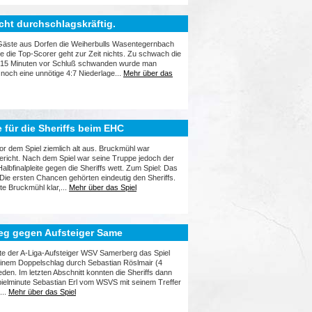
icht durchschlagskräftig.
 Gäste aus Dorfen die Weiherbulls Wasentegernbach
 die Top-Scorer geht zur Zeit nichts. Zu schwach die
fte 15 Minuten vor Schluß schwanden wurde man
noch eine unnötige 4:7 Niederlage...
Mehr über das
 für die Sheriffs beim EHC
r dem Spiel ziemlich alt aus. Bruckmühl war
ericht. Nach dem Spiel war seine Truppe jedoch der
albfinalpleite gegen die Sheriffs wett. Zum Spiel: Das
. Die ersten Chancen gehörten eindeutig den Sheriffs.
lte Bruckmühl klar,...
Mehr über das Spiel
sieg gegen Aufsteiger Same
nte der A-Liga-Aufsteiger WSV Samerberg das Spiel
 einem Doppelschlag durch Sebastian Röslmair (4
den. Im letzten Abschnitt konnten die Sheriffs dann
pielminute Sebastian Erl vom WSVS mit seinem Treffer
...
Mehr über das Spiel