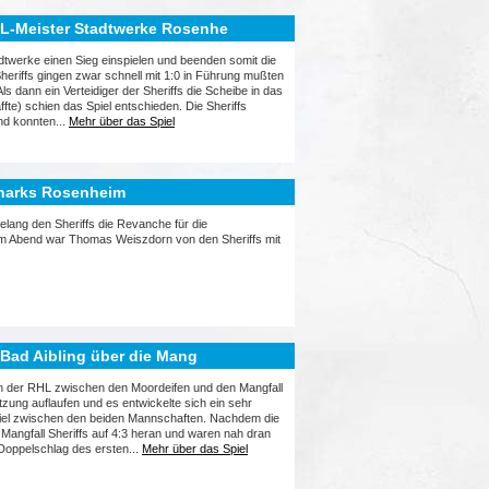
HL-Meister Stadtwerke Rosenhe
adtwerke einen Sieg einspielen und beenden somit die
Sheriffs gingen zwar schnell mit 1:0 in Führung mußten
Als dann ein Verteidiger der Sheriffs die Scheibe in das
te) schien das Spiel entschieden. Die Sheriffs
nd konnten...
Mehr über das Spiel
Sharks Rosenheim
elang den Sheriffs die Revanche für die
sem Abend war Thomas Weiszdorn von den Sheriffs mit
 Bad Aibling über die Mang
 in der RHL zwischen den Moordeifen und den Mangfall
zung auflaufen und es entwickelte sich ein sehr
 Spiel zwischen den beiden Mannschaften. Nachdem die
Mangfall Sheriffs auf 4:3 heran und waren nah dran
Doppelschlag des ersten...
Mehr über das Spiel