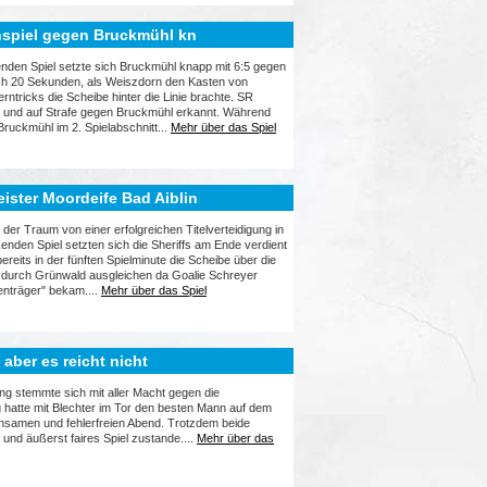
enspiel gegen Bruckmühl kn
den Spiel setzte sich Bruckmühl knapp mit 6:5 gegen
ach 20 Sekunden, als Weiszdorn den Kasten von
ntricks die Scheibe hinter die Linie brachte. SR
n und auf Strafe gegen Bruckmühl erkannt. Während
 Bruckmühl im 2. Spielabschnitt...
Mehr über das Spiel
ister Moordeife Bad Aiblin
der Traum von einer erfolgreichen Titelverteidigung in
enden Spiel setzten sich die Sheriffs am Ende verdient
eits in der fünften Spielminute die Scheibe über die
fe durch Grünwald ausgleichen da Goalie Schreyer
enträger" bekam....
Mehr über das Spiel
 aber es reicht nicht
g stemmte sich mit aller Macht gegen die
g hatte mit Blechter im Tor den besten Mann auf dem
uhsamen und fehlerfreien Abend. Trotzdem beide
und äußerst faires Spiel zustande....
Mehr über das