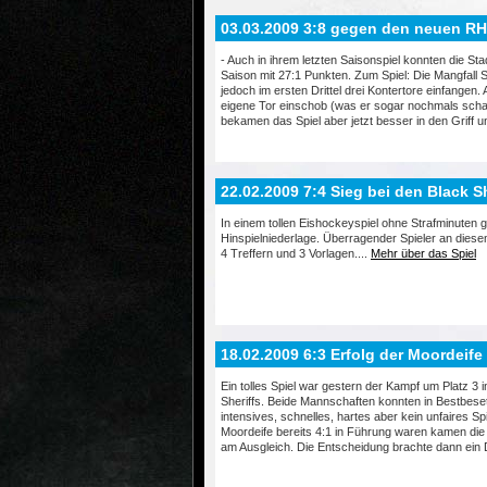
03.03.2009 3:8 gegen den neuen R
- Auch in ihrem letzten Saisonspiel konnten die St
Saison mit 27:1 Punkten. Zum Spiel: Die Mangfall 
jedoch im ersten Drittel drei Kontertore einfangen. 
eigene Tor einschob (was er sogar nochmals schaff
bekamen das Spiel aber jetzt besser in den Griff u
22.02.2009 7:4 Sieg bei den Black 
In einem tollen Eishockeyspiel ohne Strafminuten g
Hinspielniederlage. Überragender Spieler an die
4 Treffern und 3 Vorlagen....
Mehr über das Spiel
18.02.2009 6:3 Erfolg der Moordeife
Ein tolles Spiel war gestern der Kampf um Platz 3
Sheriffs. Beide Mannschaften konnten in Bestbeset
intensives, schnelles, hartes aber kein unfaires
Moordeife bereits 4:1 in Führung waren kamen die 
am Ausgleich. Die Entscheidung brachte dann ein 