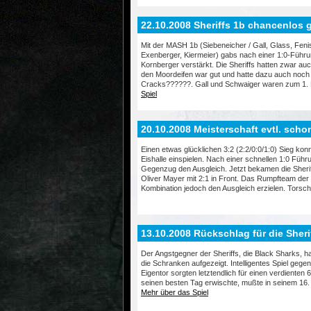
22.10.2008 Sheriffs 1b chancenlos
Mit der MASH 1b (Siebeneicher / Gall, Glass, Feni
Exenberger, Kiermeier) gabs nach einer 1:0-Führu
Kornberger verstärkt. Die Sheriffs hatten zwar a
den Moordeifen war gut und hatte dazu auch noch 
Cracks??????. Gall und Schwaiger waren zum 1. 
Spiel
20.10.2008 Meisterschaft evtl. schon
Einen etwas glücklichen 3:2 (2:2/0:0/1:0) Sieg ko
Eishalle einspielen. Nach einer schnellen 1:0 Fü
Gegenzug den Ausgleich. Jetzt bekamen die Sheriff
Oliver Mayer mit 2:1 in Front. Das Rumpfteam der
Kombination jedoch den Ausgleich erzielen. Torschü
13.10.2008 Rückschlag für die Sheri
Der Angstgegner der Sheriffs, die Black Sharks, 
die Schranken aufgezeigt. Intelligentes Spiel gege
Eigentor sorgten letztendlich für einen verdienten 
seinen besten Tag erwischte, mußte in seinem 16. Sp
Mehr über das Spiel