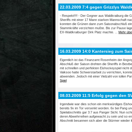
22.03.2009 7:4 gegen Grizzlys Wald
- Respekt!!!! - Der Gegner aus Waldkraiburg die 
Sheriffs mit einer 17 Mann starken Mannschaft nach 
konnten die Grünen dann zum Saisonabschluß eine
Stammkräfte verzichten mußte. Bis zur Pause lagen
EX-Waldkraiburger Dirk Platz machte. ...
Mehr über
16.03.2009 14:0 Kantersieg zum Sa
Eigentlich ist das Finanzamt Rosenheim der Angstg
Abschluß der Saison drehten die Sheriffs in Bestb
mit schnellen und perfekten Eishockeyspiel nich
Vaiksoo hatte Schwerstarbeit zu verrichten, konnte
abwenden. Jedoch mit einer Vielzahl von tollen Pa
Spiel
08.03.2009 11:5 Erfolg gegen den S
Irgendwie war dies schon ein merkwürdiges Eishoc
bereits 9x im Tor versenkt worden. 6x bei Pang un
Spielabschnitts gar 3:7 aus Panger Sicht. Nun sch
deren Abwehrreihen aufgewacht zu sein und so endet
Abschnitt besannen sich aber die Stürmer wieder ih