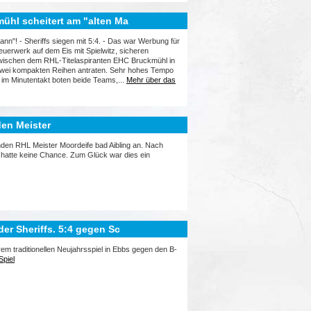
mühl scheitert am "alten Ma
nn"! - Sheriffs siegen mit 5:4. - Das war Werbung für
uerwerk auf dem Eis mit Spielwitz, sicheren
 zwischen dem RHL-Titelaspiranten EHC Bruckmühl in
 zwei kompakten Reihen antraten. Sehr hohes Tempo
 im Minutentakt boten beide Teams,...
Mehr über das
en Meister
nden RHL Meister Moordeife bad Aibling an. Nach
 hatte keine Chance. Zum Glück war dies ein
der Sheriffs. 5:4 gegen Sc
rem traditionellen Neujahrsspiel in Ebbs gegen den B-
Spiel