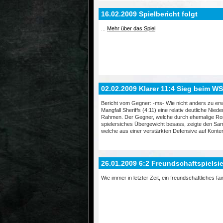
16.02.2009 Spielbericht folgt
...
Mehr über das Spiel
02.02.2009 Klarer 11:4 Sieg beim W
Bericht vom Gegner: -ms- Wie nicht anders zu er
Mangfall Sheriffs (4:11) eine relativ deutliche Nied
Rahmen. Der Gegner, welche durch ehemalige Rosen
spielersiches Übergewicht besass, zeigte den Sam
welche aus einer verstärkten Defensive auf Konter 
26.01.2009 6:2 Freundschaftspiels
Wie immer in letzter Zeit, ein freundschaftliches fa