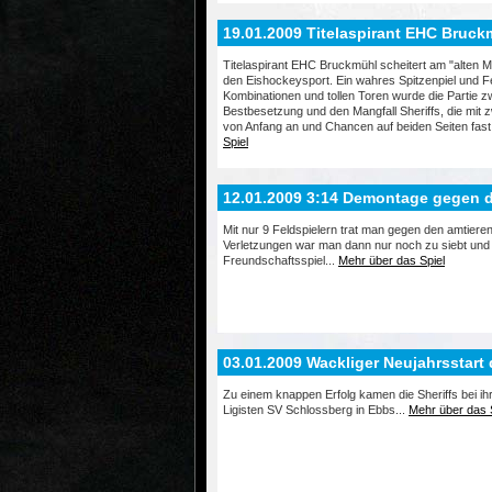
19.01.2009 Titelaspirant EHC Bruck
Titelaspirant EHC Bruckmühl scheitert am "alten Ma
den Eishockeysport. Ein wahres Spitzenpiel und Fe
Kombinationen und tollen Toren wurde die Partie
Bestbesetzung und den Mangfall Sheriffs, die mit
von Anfang an und Chancen auf beiden Seiten fast
Spiel
12.01.2009 3:14 Demontage gegen d
Mit nur 9 Feldspielern trat man gegen den amtiere
Verletzungen war man dann nur noch zu siebt und
Freundschaftsspiel...
Mehr über das Spiel
03.01.2009 Wackliger Neujahrsstart 
Zu einem knappen Erfolg kamen die Sheriffs bei ih
Ligisten SV Schlossberg in Ebbs...
Mehr über das 