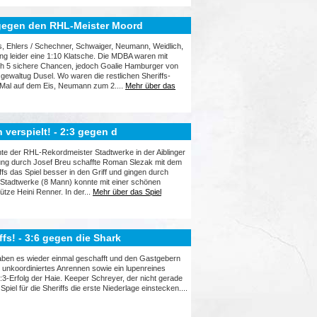
 gegen den RHL-Meister Moord
s, Ehlers / Schechner, Schwaiger, Neumann, Weidlich,
ng leider eine 1:10 Klatsche. Die MDBA waren mit
uch 5 sichere Chancen, jedoch Goalie Hamburger von
gewaltug Dusel. Wo waren die restlichen Sheriffs-
Mal auf dem Eis, Neumann zum 2....
Mehr über das
 verspielt! - 2:3 gegen d
nnte der RHL-Rekordmeister Stadtwerke in der Aiblinger
hrung durch Josef Breu schaffte Roman Slezak mit dem
s das Spiel besser in den Griff und gingen durch
 Stadtwerke (8 Mann) konnte mit einer schönen
tze Heini Renner. In der...
Mehr über das Spiel
ffs! - 3:6 gegen die Shark
haben es wieder einmal geschafft und den Gastgebern
n unkoordiniertes Anrennen sowie ein lupenreines
6:3-Erfolg der Haie. Keeper Schreyer, der nicht gerade
iel für die Sheriffs die erste Niederlage einstecken....