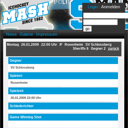
Login -
Anmelden
News
Galerie
Impressum
Montag
26.01.2009
22:00 Uhr
/F
Rosenheim
SV Schlossberg
Sheriffs 6
Gegner 2
zurück
Gegner
SV Schlossberg
Spielort
Rosenheim
Spielzeit
26.01.2009 22:00 Uhr
Schiedsrichter
Game Winning Shot