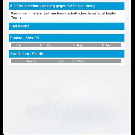
6:2 Freundschaftspielsieg gegen SV Schlossberg
Wie immer in letzter Zeit, ein freundschaftliches faires Spiel beider
Teams.
Spielerliste
Punkte - Sheriffs
Tor
Schütze
1. Ass
2. Ass
Strafzeiten - Sheriffs
Spieler
Zeit
Strafzeit