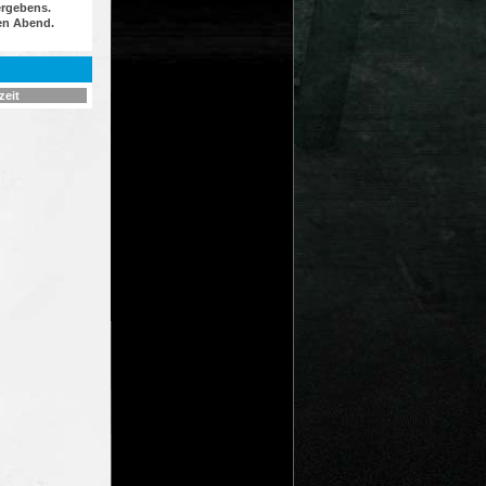
ergebens.
ien Abend.
zeit