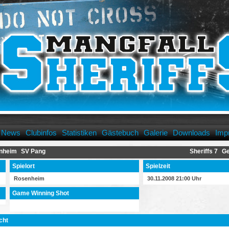
News
Clubinfos
Statistiken
Gästebuch
Galerie
Downloads
Imp
nheim
SV Pang
Sheriffs 7
Ge
Spielort
Spielzeit
Rosenheim
30.11.2008 21:00 Uhr
Game Winning Shot
cht