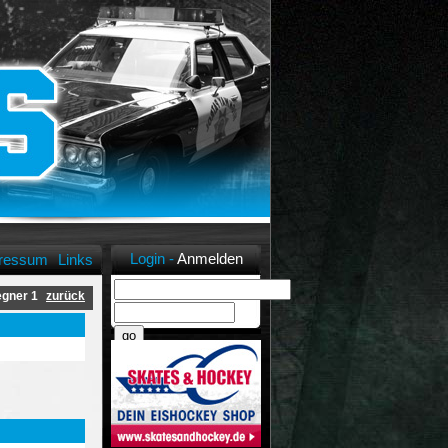
Login -
Anmelden
ressum
Links
gner 1
zurück