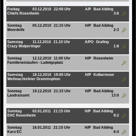
Freitag
03.12.2010
22:00 Uhr
A/P
Bad Aibling
Chiefs Rosenheim
3:6
Sonntag
05.12.2010
21:15 Uhr
H/P
Bad Aibling
Moordeife
2:3
Samstag
11.12.2010
21.10 Uhr
A/PO
Grafing
Crazy Wolpertinger
1:8
Sonntag
12.12.2010
11:00 Uhr
H/P
Rosenheim
Familieneislaufen - Ludwigsplatz
Samstag
18.12.2010
19:00 Uhr
H/P
Kolbermoor
Weihnachtsfeier Grammophon
Sonntag
19.12.2010
21:15 Uhr
H/P
Bad Aibling
Landratsamt
13:0
Sonntag
02.01.2011
21:15 Uhr
H/P
Bad Aibling
EHC Rosenheim
9:2
Sonntag
16.01.2011
21:15 Uhr
H/P
Bad Aibling
Karo EC
6:4