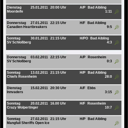
Dienstag
25.01.2011
20:00 Uhr
A/P
Bad Aibling
Moordeife
1:11
Donnerstag
27.01.2011
22:15 Uhr
H/F
Bad Aibling
Canadien Heartbreakers
9:5
Sonntag
30.01.2011
21:15 Uhr
H/PO
Bad Aibling
SV Schloßberg
4:3
Donnerstag
03.02.2011
22:15 Uhr
A/P
Rosenheim
SV Schloßberg
0:3
Sonntag
13.02.2011
21:15 Uhr
H/P
Bad Aibling
Chiefs Rosenheim
28:0
Dienstag
15.02.2011
20:30 Uhr
A/F
Ebbs
Innvaders
3:15
Sonntag
20.02.2011
16.00 Uhr
H/F
Rosenheim
Crazy Wolpertinger
10:7
Sonntag
27.02.2011
21:15 Uhr
H/P
Bad Aibling
Mangfall Sheriffs Open Ice