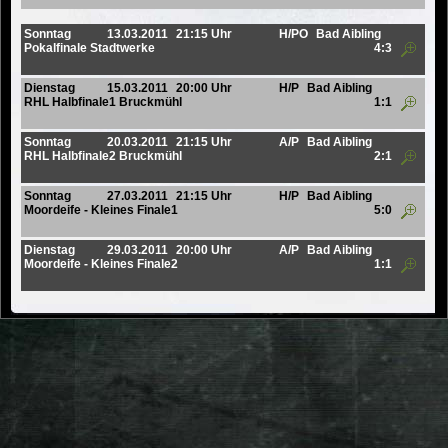
Sonntag
13.03.2011
21:15 Uhr
H/PO
Bad Aibling
Pokalfinale Stadtwerke
4:3
Dienstag
15.03.2011
20:00 Uhr
H/P
Bad Aibling
RHL Halbfinale1 Bruckmühl
1:1
Sonntag
20.03.2011
21:15 Uhr
A/P
Bad Aibling
RHL Halbfinale2 Bruckmühl
2:1
Sonntag
27.03.2011
21:15 Uhr
H/P
Bad Aibling
Moordeife - Kleines Finale1
5:0
Dienstag
29.03.2011
20:00 Uhr
A/P
Bad Aibling
Moordeife - Kleines Finale2
1:1