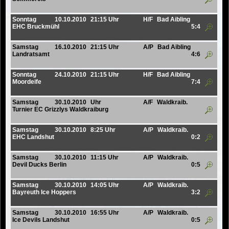
Sonntag
10.10.2010
21:15 Uhr
H/F
Bad Aibling
EHC Bruckmühl
5:4
Samstag
16.10.2010
21:15 Uhr
A/P
Bad Aibling
Landratsamt
4:6
Sonntag
24.10.2010
21:15 Uhr
H/F
Bad Aibling
Moordeife
7:4
Samstag
30.10.2010
Uhr
A/F
Waldkraib.
Turnier EC Grizzlys Waldkraiburg
Samstag
30.10.2010
8:25 Uhr
A/P
Waldkraib.
EHC Landshut
0:2
Samstag
30.10.2010
11:15 Uhr
A/P
Waldkraib.
Devil Ducks Berlin
0:5
Samstag
30.10.2010
14:05 Uhr
A/P
Waldkraib.
Bayreuth Ice Hoppers
3:2
Samstag
30.10.2010
16:55 Uhr
A/P
Waldkraib.
Ice Devils Landshut
0:5