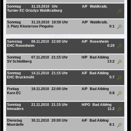
Sonntag
31.10.2010
Uhr
A/F
Waldkraib.
Turnier EC Grizzlys Waldkraiburg
Sonntag
31.10.2010
10:50 Uhr
A/P
Waldkraib.
3. Platz Klostersee Pinguins
0:1
Samstag
06.11.2010
22:00 Uhr
A/P
Rosenheim
EHC Rosenheim
0:20
Sonntag
07.11.2010
21:15 Uhr
H/P
Bad Aibling
SV Schloßberg
13:2
Sonntag
14.11.2010
21:15 Uhr
A/F
Bad Aibling
EHC Bruckmühl
5:7
Freitag
19.11.2010
22:00 Uhr
A/P
Bad Aibling
Karo EC
0:8
Sonntag
21.11.2010
21:15 Uhr
H/PO
Bad Aibling
Innvaders
11:2
Dienstag
30.11.2010
20:00 Uhr
A/F
Bad Aibling
Moordeife
8:1