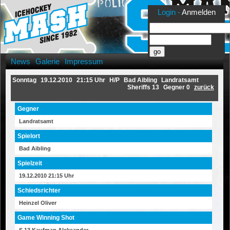
Login -
Anmelden
News
Galerie
Impressum
Sonntag
19.12.2010
21:15 Uhr
H/P
Bad Aibling
Landratsamt
Sheriffs 13
Gegner 0
zurück
Gegner
Landratsamt
Spielort
Bad Aibling
Spielzeit
19.12.2010 21:15 Uhr
Schiedsrichter
Heinzel Oliver
Game Winning Shot