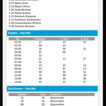
S 07 Maier Andi
S 12 Mayer Oliver
V 86 Glaß Michael
S 30 Plank Robert
S 11 Bönisch Dominik
S 13 Kaufman Aleksander
S 08 Osterhammer Robert
V 29 Stecher Michael
Punkte - Sheriffs
Tor
Schütze
1. Ass
2. Ass
01:00
13
23
07
02:00
86
23
03:00
30
08
11
04:00
07
08
05:00
12
06:00
23
13
07
07:00
11
08:00
13
23
12
09:00
23
07
13
10:00
08
30
11
11:00
11
08
30
12:00
08
30
86
13:00
23
13
07
Strafzeiten - Sheriffs
Spieler
Zeit
Strafzeit
11
10
Bankstrafe
23
15
Beinstellen
86
20
Beinstellen