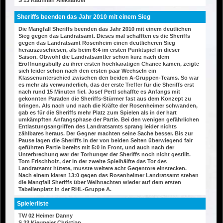
S 13 Kaufman Aleksander
Sheriffs beenden das Jahr 2010 mit einem Sieg
Die Mangfall Sheriffs beenden das Jahr 2010 mit einem deutlichen
Sieg gegen das Landratsamt. Dieses mal schafften es die Sheriffs
gegen das Landratsamt Rosenheim einen deutlicheren Sieg
herauszuschiesen, als beim 6:4 im ersten Punktspiel in dieser
Saison. Obwohl die Landratsamtler schon kurz nach dem
Eröffnungsbully zu ihrer ersten hochkarätigen Chance kamen, zeigte
sich leider schon nach den ersten paar Wechseln ein
Klassenunterschied zwischen den beiden A-Gruppen-Teams. So war
es mehr als verwunderlich, das der erste Treffer für die Sheriffs erst
nach rund 15 Minuten fiel. Josef Pertl schaffte es Anfangs mit
gekonnten Paraden die Sheriffs-Stürmer fast aus dem Konzept zu
bringen. Als nach und nach die Kräfte der Rosenheimer schwanden,
gab es für die Sheriffs mehr Platz zum Spielen als in der hart
umkämpften Anfangsphase der Partie. Bei den wenigen gefährlichen
Entlastungsangriffen des Landratsamts sprang leider nichts
zählbares heraus. Der Gegner machten seine Sache besser. Bis zur
Pause lagen die Sheriffs in der von beiden Seiten überwiegend fair
geführten Partie bereits mit 5:0 in Front, und auch nach der
Unterbrechung war der Torhunger der Sheriffs noch nicht gestillt.
Tom Frischholz, der in der zweite Spielhälfte das Tor des
Landratsamt hütete, musste weitere acht Gegentore einstecken.
Nach einem klaren 13:0 gegen das Rosenheimer Landratsamt stehen
die Mangfall Sheriffs über Weihnachten wieder auf dem ersten
Tabellenplatz in der RHL-Gruppe A.
Spielerliste
TW 02 Heimer Danny
S 23 Kiermeier Christian