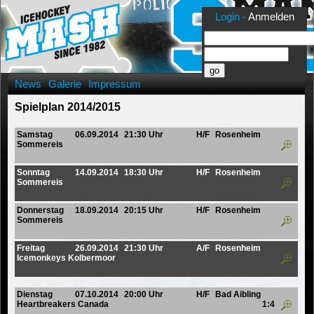
Login -
Anmelden
News
Galerie
Impressum
Spielplan 2014/2015
Samstag
06.09.2014
21:30 Uhr
H/F
Rosenheim
Sommereis
Sonntag
14.09.2014
18:30 Uhr
H/F
Rosenheim
Sommereis
Donnerstag
18.09.2014
20:15 Uhr
H/F
Rosenheim
Sommereis
Freitag
26.09.2014
21:30 Uhr
A/F
Rosenheim
Icemonkeys Kolbermoor
Dienstag
07.10.2014
20:00 Uhr
H/F
Bad Aibling
Heartbreakers Canada
1:4