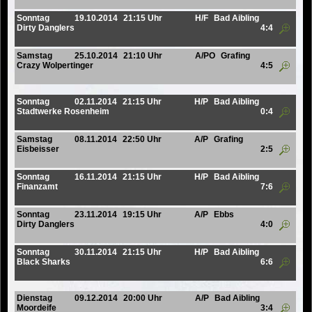
Sonntag
19.10.2014
21:15 Uhr
H/F
Bad Aibling
Dirty Danglers
4:4
Samstag
25.10.2014
21:10 Uhr
A/PO
Grafing
Crazy Wolpertinger
4:5
Sonntag
02.11.2014
21:15 Uhr
H/P
Bad Aibling
Stadtwerke Rosenheim
0:4
Samstag
08.11.2014
22:50 Uhr
A/P
Grafing
Eisbeisser
2:5
Sonntag
16.11.2014
21:15 Uhr
H/P
Bad Aibling
Finanzamt
7:6
Sonntag
23.11.2014
19:15 Uhr
A/P
Ebbs
Dirty Danglers
4:0
Sonntag
30.11.2014
21:15 Uhr
H/P
Bad Aibling
Black Sharks
6:6
Dienstag
09.12.2014
20:00 Uhr
A/P
Bad Aibling
Moordeife
3:4