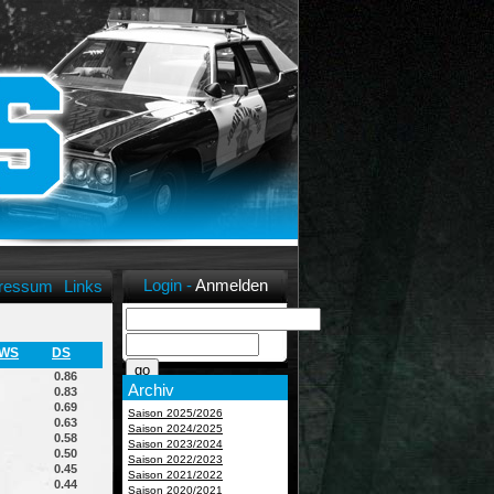
Login -
Anmelden
ressum
Links
WS
DS
0.86
Archiv
0.83
0.69
Saison 2025/2026
0.63
Saison 2024/2025
0.58
Saison 2023/2024
0.50
Saison 2022/2023
0.45
Saison 2021/2022
0.44
Saison 2020/2021