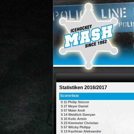
Statistiken 2016/2017
Scorerliste
S 11 Philip Stürzer
S 27 Meyer Daniel
S 07 Maier Andi
S 14 Weidlich Damyan
S 10 Kolic Armin
S 23 Kiermeier Christian
S 57 Witzky Philipp
S 13 Kaufman Aleksander