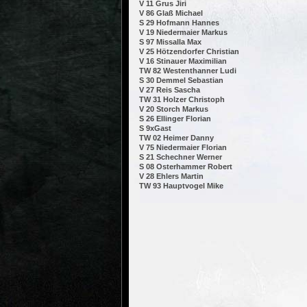
V 11 Grus Jiri
V 86 Glaß Michael
S 29 Hofmann Hannes
V 19 Niedermaier Markus
S 97 Missalla Max
V 25 Hötzendorfer Christian
V 16 Stinauer Maximilian
TW 82 Westenthanner Ludi
S 30 Demmel Sebastian
V 27 Reis Sascha
TW 31 Holzer Christoph
V 20 Storch Markus
S 26 Ellinger Florian
S 9xGast
TW 02 Heimer Danny
V 75 Niedermaier Florian
S 21 Schechner Werner
S 08 Osterhammer Robert
V 28 Ehlers Martin
TW 93 Hauptvogel Mike