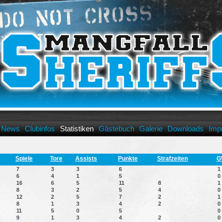
News
Clubinfos
Statistiken
Gästebuch
Galerie
Downloads
Imp
Spiele
Tore
Assists
Punkte
Strafzeiten
G
7
3
3
6
1
6
4
1
5
0
16
6
5
11
8
1
8
3
2
5
4
0
12
2
5
7
2
1
8
1
3
4
2
0
11
5
0
5
0
9
1
3
4
2
0