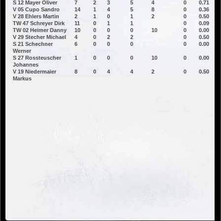
S 12 Mayer Oliver
7
2
3
5
4
0
0.71
V 05 Cupo Sandro
14
1
4
5
8
0
0.36
V 28 Ehlers Martin
2
1
0
1
2
0
0.50
TW 47 Schreyer Dirk
11
0
1
1
0
0.09
TW 02 Heimer Danny
10
0
0
0
10
0
0.00
V 29 Stecher Michael
4
0
2
2
0
0.50
S 21 Schechner
6
0
0
0
0
0.00
Werner
S 27 Rossteuscher
1
0
0
0
10
0
0.00
Johannes
V 19 Niedermaier
8
0
4
4
2
0
0.50
Markus