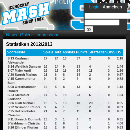
Login -
Anmelden
News
Galerie
Impressum
Statistiken 2012/2013
Scorerliste
Spiele
Tore
Assists
Punkte
Strafzeiten
GWS
DS
S 13 Kaufman
17
24
13
37
2
0
2.18
Aleksander
S 14 Weidlich Damyan
16
14
9
23
4
4
1.44
S 07 Maier Andi
19
13
11
24
11
3
1.26
V 20 Storch Markus
21
6
8
14
2
0
0.67
V 15 Kammerloher
9
5
2
7
6
0
0.78
Basti
S 08 Osterhammer
11
5
8
13
6
0
1.18
Robert
S 23 Kiermeier
14
5
18
23
6
0
1.64
Christian
V 86 Glaß Michael
19
5
13
18
20
1
0.95
S 22 Neumann Reiner
8
4
1
5
2
0
0.63
V 25 Hötzendorfer
21
4
7
11
8
0
0.52
Christian
S 11 Bönisch Dominik
13
3
1
4
2
0
0.31
S Waldmann Christian
2
2
6
8
1
4.00
S 26 Ellinger Florian
15
2
6
8
4
0
0.53