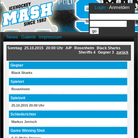
Login -
Anmelden
News
Galerie
Impressum
Sonntag
25.10.2015
20:00 Uhr
A/P
Rosenheim
Black Sharks
Sheriffs 4
Gegner 3
zurück
Gegner
Black Sharks
Spielort
Rosenheim
Spielzeit
25.10.2015 20:00 Uhr
Schiedsrichter
Markus Jonisch
Game Winning Shot