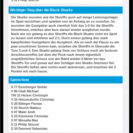
S 11 Philip Stürzer
Wichtiger Sieg über die Black Sharks
Die Sharks mussten wie die Sheriffs auch auf einige Leistungsträger
im Spiel verzichten und spielten von an Anfang an zu unsicher. So
mussten die Gastgeber auch ziemlich früh das 1:0 für die Sheriffs
hinnehmen, welches aber kurz darauf wieder ausglichen wurde.
Nach wie vor gelang es den Sheriffs die Black Sharks nicht ins Spiel
zu lassen und erhöhten auf 2:1. Doch erneut gelang den stark
kämpfenden Gastgebern der Ausgleich. Als es nach der Pause zu ein
paar unschönen Szenen kam, erzielten die Sheriffs in Überzahl die
Tore 3 und 4. Den Sharks gelang 3min vor Schluss noch ein kurioser
Anschlusstreffer, bei dem der Puck nach einem eigentlich
ungefährlichen Schuss von der Band wieder 5 Meter vor das
Sheriffs-Tor und genau auf den Schläger des Sharks-Stürmers fiel.
Die Sheriffs ließen aber nichts mehr anbrennen, und brachten die 3
Punkte mit nach hause.
Spielerliste
S 77 Exenberger Stefan
V 86 Glaß Michael
TW 31 Holzer Christoph
V 25 Hötzendorfer Christian
S 26 Ellinger Florian
V 20 Storch Markus
S 07 Maier Andi
S 23 Kiermeier Christian
S 97 Missalla Max
S 11 Philip Stürzer
S 30 Demmel Sebastian