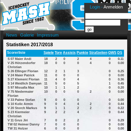
Login -
Anmelden
News
Galerie
Impressum
Statistiken 2017/2018
Scorerliste
Spiele
Tore
Assists
Punkte
Strafzeiten
GWS
DS
S 07 Maier Andi
18
2
0
2
4
0
0.11
V 25 Hötzendorfer
18
0
0
0
4
0
0.00
Christian
S 26 Ellinger Florian
12
2
1
3
0
0.25
V 24 Maier Patrick
11
0
0
0
0
0.00
S 27 Klement Florian
11
4
0
4
0
0.36
S 14 Weidlich Damyan
11
5
0
5
1
0.45
S 97 Missalla Max
10
1
1
2
0
0.20
V 75 Niedermaier
10
0
0
0
2
0
0.00
Florian
V 33 Palme Stefan
9
0
0
0
0
0.00
S 10 Kolic Armin
9
0
4
4
2
0
0.44
V 20 Storch Markus
9
1
1
2
2
0
0.22
S 23 Kiermeier
9
2
2
4
0
0.44
Christian
V 11 Grus Jiri
7
0
2
2
0
0.29
TW 02 Heimer Danny
7
0
0
0
0
0.00
TW 31 Holzer
6
0
0
0
0
0.00