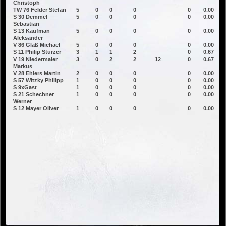
Christoph
TW 76 Felder Stefan
5
0
0
0
0
0.00
S 30 Demmel
5
0
0
0
0
0.00
Sebastian
S 13 Kaufman
5
0
0
0
0
0.00
Aleksander
V 86 Glaß Michael
5
0
0
0
0
0.00
S 11 Philip Stürzer
3
1
1
2
0
0.67
V 19 Niedermaier
3
0
2
2
12
0
0.67
Markus
V 28 Ehlers Martin
2
0
0
0
0
0.00
S 57 Witzky Philipp
1
0
0
0
0
0.00
S 9xGast
1
0
0
0
0
0.00
S 21 Schechner
1
0
0
0
0
0.00
Werner
S 12 Mayer Oliver
1
0
0
0
0
0.00