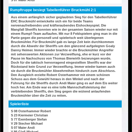
S 07 Maier Andi
Rumpftruppe besiegt Tabellenführer Bruckmühl 2:1
Aus einem anfänglich sicher geglaubten Sieg für den Tabellenführer
EHC Bruckmühl entwickelte sich ein für beide Teams
nervenaufreibendes und kräfteraubendes Eishockeyspiel. Die
Mangfall Sheriffs konnten wie in der gesamten Saison wieder nur mit
einem Rumpf-Team auflaufen. Mit nur 8 Feldspielern ging man in die
Partie gegen die personell und spielerisch weit überlegenen
Bruckmühler. Für Bruckmühl gab es lange Zeit kein durchkommen
durch die Abwehr der Sheriffs um den glänzend aufgelegten Goaly
Danny Heimer. Immer wieder brachte er die Bruckmühler Angreifer
mit sehenswerten Aktionen zur Verzweiflung, ehe er kurz vor der
Pause im Nachschuss von Thomas Bierwirth bezwungen wurde.
Doch für die taktisch hervorragend eingestellten Sheriffs war der
Rückstand kein Grund zur Verzweiflung. Immer wieder kamen auch
sie durch die Bruckmühler Abwehrreihen hindurch zum Abschluss.
Den Ausgleich erzielte Robert Osterhammer mit einem schönen
Schuss aus dem Gewühl heraus in den Winkel und nach der
Führung für die Sheriffs durch Andi Maier ging es auf dem Eis weiter
hoch her. Am Ende war es eine tolle Mannschaftsleistung der
verbleibenden Sheriffs, den Sieg gegen die wütend anlaufenden
Bruckmühler über die Zeit zu retten.
Spielerliste
S 08 Osterhammer Robert
S 23 Kiermeier Christian
S 77 Exenberger Stefan
V 29 Stecher Michael
S 07 Maier Andi
V 86 Glaß Michael