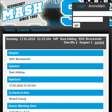
Login -
Anmelden
News
Galerie
Impressum
Sonntag
17.01.2010
21:15 Uhr
H/P
Bad Aibling
EHC Bruckmühl
Sheriffs 2
Gegner 1
zurück
Gegner
EHC Bruckmühl
Spielort
Bad Aibling
Spielzeit
17.01.2010 21:15 Uhr
Schiedsrichter
Brand Georg
Game Winning Shot