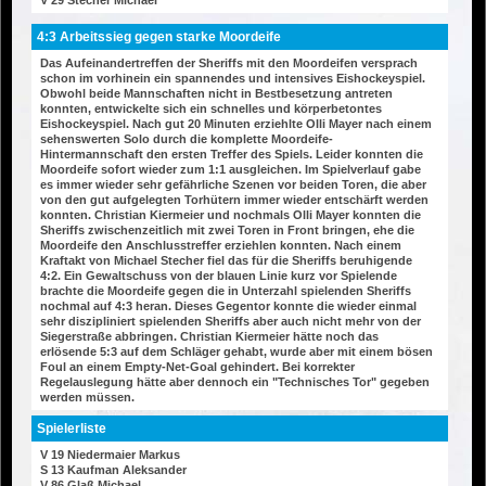
V 29 Stecher Michael
4:3 Arbeitssieg gegen starke Moordeife
Das Aufeinandertreffen der Sheriffs mit den Moordeifen versprach
schon im vorhinein ein spannendes und intensives Eishockeyspiel.
Obwohl beide Mannschaften nicht in Bestbesetzung antreten
konnten, entwickelte sich ein schnelles und körperbetontes
Eishockeyspiel. Nach gut 20 Minuten erziehlte Olli Mayer nach einem
sehenswerten Solo durch die komplette Moordeife-
Hintermannschaft den ersten Treffer des Spiels. Leider konnten die
Moordeife sofort wieder zum 1:1 ausgleichen. Im Spielverlauf gabe
es immer wieder sehr gefährliche Szenen vor beiden Toren, die aber
von den gut aufgelegten Torhütern immer wieder entschärft werden
konnten. Christian Kiermeier und nochmals Olli Mayer konnten die
Sheriffs zwischenzeitlich mit zwei Toren in Front bringen, ehe die
Moordeife den Anschlusstreffer erziehlen konnten. Nach einem
Kraftakt von Michael Stecher fiel das für die Sheriffs beruhigende
4:2. Ein Gewaltschuss von der blauen Linie kurz vor Spielende
brachte die Moordeife gegen die in Unterzahl spielenden Sheriffs
nochmal auf 4:3 heran. Dieses Gegentor konnte die wieder einmal
sehr diszipliniert spielenden Sheriffs aber auch nicht mehr von der
Siegerstraße abbringen. Christian Kiermeier hätte noch das
erlösende 5:3 auf dem Schläger gehabt, wurde aber mit einem bösen
Foul an einem Empty-Net-Goal gehindert. Bei korrekter
Regelauslegung hätte aber dennoch ein "Technisches Tor" gegeben
werden müssen.
Spielerliste
V 19 Niedermaier Markus
S 13 Kaufman Aleksander
V 86 Glaß Michael