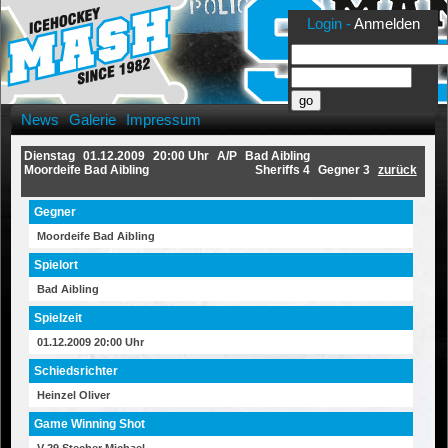
Login -
Anmelden
News
Galerie
Impressum
Dienstag
01.12.2009
20:00 Uhr
A/P
Bad Aibling
Moordeife Bad Aibling
Sheriffs 4
Gegner 3
zurück
Gegner
Moordeife Bad Aibling
Spielort
Bad Aibling
Spielzeit
01.12.2009 20:00 Uhr
Schiedsrichter
Heinzel Oliver
Game Winning Shot