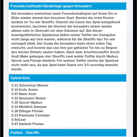
Freundschaftspiel-Niederlage gegen Innvaders
Die Innvaders erwischten beim Freundschaftspiel auf ihrem Eis in
Ebbs wieder einmal den besseren Start. Bereits der erste Konter
landete im Tor der Sheriffs. Obwohl die Gäste das Spiel weitgehend
bestimmten, tauchten die Stürmer der Innvaders immer wieder
alleine oder in Überzahl vor dem Gästetor auf. Bei dieser
brandgefährlichen Spielweise ließen weiter Treffer der Gastgeber
nicht lange auf sich warten, während für die Sheriffs das Tor wie
vernagelt blieb. Der Goaly der Innvaders hatte einen tollen Tag
erwischt, und konnte das von ihm gut gehütete Tor bis zu Beginn
des letzten Drittels sauber halten. Nach dem Anschlussteffer durch
Andi Maier gelangen den Sheriffs zwei weiter Treffer durch Markus
Storch und Florian Harbich. Für weitere Treffer reichte die Spielzeit
nicht mehr aus, da das Spiel beim Stand von 3:5 vorzeitig beendet
wurde.
Spielerliste
S 21 Schechner Werner
S 10 Kolic Armin
S 07 Maier Andi
S 22 Neumann Reiner
V 20 Storch Markus
S 14 Weidlich Damyan
S 26 Ellinger Florian
S 23 Kiermeier Christian
S 9xGast
S 67 Harbich Florian
Punkte - Sheriffs