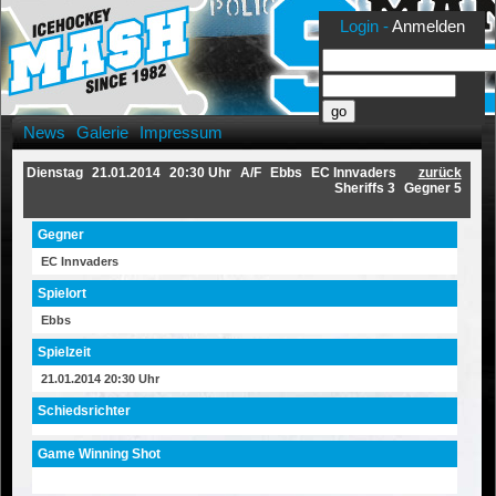
Login -
Anmelden
News
Galerie
Impressum
Dienstag
21.01.2014
20:30 Uhr
A/F
Ebbs
EC Innvaders
zurück
Sheriffs 3
Gegner 5
Gegner
EC Innvaders
Spielort
Ebbs
Spielzeit
21.01.2014 20:30 Uhr
Schiedsrichter
Game Winning Shot