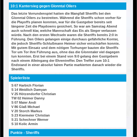
10:1 Kantersieg gegen Glonntal Oilers
Das letzte Vorrundenspiel hatten die Mangfall Sheriffs bei den
Glonntal Oilers zu bestreiten. Während die Sheriffs schon vorher für
die Playoffs planen konnten, war für die Gastgeber bereits seit
längerer Zeit die Playdowns gesichert. So war am Samstag Abend
auch schnell klar, welche Mannschaft das Eis als Sieger verlassen
würde. Nach den ersten Wechseln waren die Sheriffs bereits 2:0 in
Führung. Den Oilers gelangen einige durchaus gefährliche Konter,
die jedoch Sheriffs-Schlußmann Heimer sicher entschärfen konnte.
Mit gutem Einsatz und dem nötigen Torhunger bauten die Sheriffs
Tor um Tor ihre Führung aus, ohne das die Glonntaler viel dagegen
tun konnten. Erst bei einem Stand von 9:0 gelang den Gastgebern
nach einem Alleingang der Ehrentreffer. Den Treffer zum 10:1
Endstand in einer absolut fairen Partie markierten danach wieder die
Sheriffs.
Spielerliste
S 67 Harbich Florian
S 14 Weidlich Damyan
V 25 Hötzendorfer Christian
TW 02 Heimer Danny
S 07 Maier Andi
V 86 Glaß Michael
V 20 Storch Markus
S 23 Kiermeier Christian
S 21 Schechner Werner
S 10 Kolic Armin
Punkte - Sheriffs