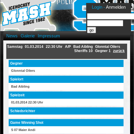
Login -
Anmelden
News
Galerie
Impressum
Samstag
01.03.2014
22:30 Uhr
A/P
Bad Aibling
Glonntal Oilers
Sheriffs 10
Gegner 1
zurück
Gegner
Glonntal Oilers
Spielort
Bad Aibling
Spielzeit
01.03.2014 22:30 Uhr
Schiedsrichter
Game Winning Shot
S 07 Maier Andi