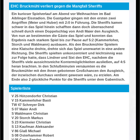
EHC Bruckmühl verliert gegen die Mangfall Sheriffs
Ein kurioser Spielverlauf am Abend vor Weihnachten im Bad
Aiblinger Eisstadion. Die Gastgeber gingen mit den ersten zwei
Angriffen (Meier und Huber) mit 2:0 in Führung. Die Sheriffs kamen
schwer in das Spiel hinein schafften dann doch überraschend
schnell durch einen Doppelschlag von Andi Maier den Ausgleich.
Von nun an bestimmten die Gäste das Spiel und konnten das
Ergebnis nach starkem Spiel bis zur Pause auf 5:2 (Kammerloher,
Storch und Waldmann) ausbauen. Als den Bruckmühler Spielern
eine Klatsche drohte, drehte sich das Spiel unerwartet in eine andere
Richtung. Die Sheriffs spielten unkonzentriert und leichtsinnig was
zur Folge hatte, dass Lindner und Sixt den EHC, nachdem die
Sheriffs viele aussichtsreiche Kontermöglichkeiten ausließen, auf 4:5
heran brachten. In den Schlußminuten versäumten es die
Bruckmühler mit den ihnen gebotenen Großchancen den Ausgleich,
der inzwischen durchaus verdient gewesen wäre, zu erzielen. Am
Ende also 2 glückliche Punkte für die Sheriffs unter dem Gabentisch.
Spielerliste
V 25 Hötzendorfer Christian
V 15 Kammerloher Basti
TW 47 Schreyer Dirk
S 07 Maier Andi
S Waldmann Christian
V 20 Storch Markus
S 23 Kiermeier Christian
S 13 Kaufman Aleksander
V 86 Glaß Michael
S 08 Osterhammer Robert
V 05 Cupo Sandro