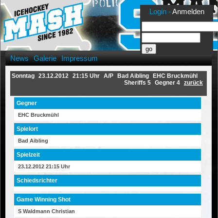
Login -
Anmelden
News
Galerie
Impressum
Sonntag
23.12.2012
21:15 Uhr
A/P
Bad Aibling
EHC Bruckmühl
Sheriffs 5
Gegner 4
zurück
Gegner
EHC Bruckmühl
Spielort
Bad Aibling
Spielzeit
23.12.2012 21:15 Uhr
Schiedsrichter
Game Winning Shot
S Waldmann Christian