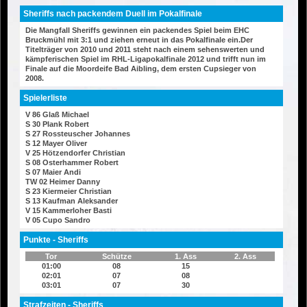
Sheriffs nach packendem Duell im Pokalfinale
Die Mangfall Sheriffs gewinnen ein packendes Spiel beim EHC
Bruckmühl mit 3:1 und ziehen erneut in das Pokalfinale ein.Der
Titelträger von 2010 und 2011 steht nach einem sehenswerten und
kämpferischen Spiel im RHL-Ligapokalfinale 2012 und trifft nun im
Finale auf die Moordeife Bad Aibling, dem ersten Cupsieger von
2008.
Spielerliste
V 86 Glaß Michael
S 30 Plank Robert
S 27 Rossteuscher Johannes
S 12 Mayer Oliver
V 25 Hötzendorfer Christian
S 08 Osterhammer Robert
S 07 Maier Andi
TW 02 Heimer Danny
S 23 Kiermeier Christian
S 13 Kaufman Aleksander
V 15 Kammerloher Basti
V 05 Cupo Sandro
Punkte - Sheriffs
Tor
Schütze
1. Ass
2. Ass
01:00
08
15
02:01
07
08
03:01
07
30
Strafzeiten - Sheriffs