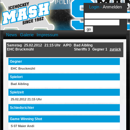
Login -
Anmelden
News
Galerie
Impressum
Samstag
25.02.2012
21:15 Uhr
A/PO
Bad Aibling
EHC Bruckmühl
Sheriffs 3
Gegner 1
zurück
Gegner
EHC Bruckmühl
Spielort
Bad Aibling
Spielzeit
25.02.2012 21:15 Uhr
Schiedsrichter
Game Winning Shot
S 07 Maier Andi